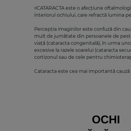
◽️CATARACTA este o afecțiune oftalmologică
interiorul ochiului, care refractă lumina p
Percepția imaginilor este confuză din cau
mult de jumătate din persoanele de peste 
viață (cataracta congenitală), în urma uno
excesive la razele soarelui (cataracta se
cortizonul sau de cele pentru chimiotera
Cataracta este cea mai importantă cauză d