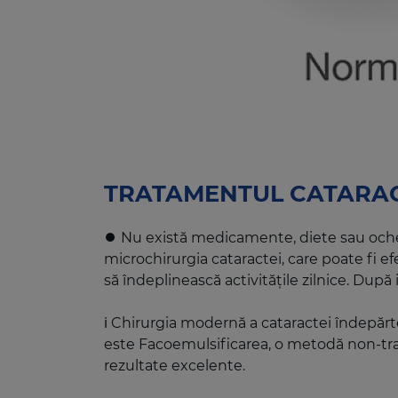
TRATAMENTUL CATARAC
⏺️ Nu există medicamente, diete sau ochel
microchirurgia cataractei, care poate fi e
să îndeplinească activitățile zilnice. Dup
ℹ️ Chirurgia modernă a cataractei îndepărte
este Facoemulsificarea, o metodă non-tra
rezultate excelente.