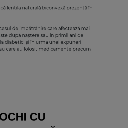
ică lentila naturală biconvexă prezentă în
ocesul de îmbătrânire care afectează mai
ste după naștere sau în primii ani de
la diabetici și în urma unei expuneri
ui sau care au folosit medicamente precum