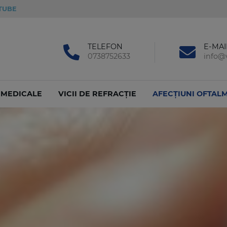
TUBE
TELEFON
E-MAI
0738752633
info@v
I MEDICALE
VICII DE REFRACȚIE
AFECȚIUNI OFTAL