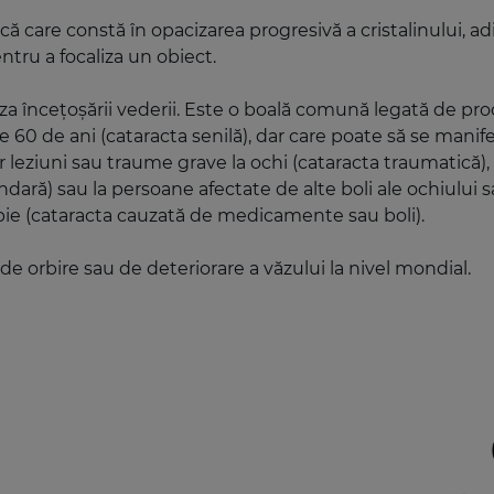
 care constă în opacizarea progresivă a cristalinului, ad
entru a focaliza un obiect.
za încețoșării vederii. Este o boală comună legată de pr
60 de ani (cataracta senilă), dar care poate să se manife
r leziuni sau traume grave la ochi (cataracta traumatică), 
cundară) sau la persoane afectate de alte boli ale ochiul
pie (cataracta cauzată de medicamente sau boli).
e orbire sau de deteriorare a văzului la nivel mondial.