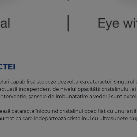
TEI
ari capabili să stopeze dezvoltarea cataractei. Singurul
fectuată independent de nivelul opacității cristalinului, 
ă intervenție, șansele de îmbunătățire a vederii sunt exc
ază cataracta înlocuind cristalinul opacifiat cu unul artif
umatică care îndepărtează cristalinul cu ultrasunete du