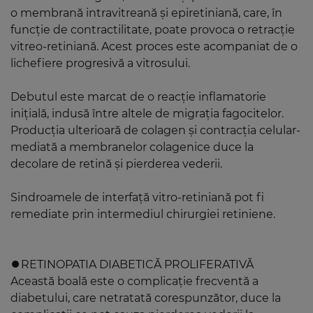
o membrană intravitreană și epiretiniană, care, în
funcție de contractilitate, poate provoca o retracție
vitreo-retiniană. Acest proces este acompaniat de o
lichefiere progresivă a vitrosului.
Debutul este marcat de o reacție inflamatorie
inițială, indusă între altele de migrația fagocitelor.
Producția ulterioară de colagen și contracția celular-
mediată a membranelor colagenice duce la
decolare de retină și pierderea vederii.
Sindroamele de interfață vitro-retiniană pot fi
remediate prin intermediul chirurgiei retiniene.
⏺️RETINOPATIA DIABETICĂ PROLIFERATIVĂ
Această boală este o complicație frecventă a
diabetului, care netratată corespunzător, duce la