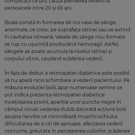
complicații ce pot cauza pierderea vederii la
persoanele între 20 și 65 ani.
Boala constă în formarea de noi vase de sânge,
anormale, ce cresc pe suprafața retinei sau se extind
în cavitatea vitreană. Vasele de sânge nou formate
se rup cu ușurință producând hemoragii. Astfel,
sângele se poate acumula la nivelul retinei și
corpului vitros, cauzând scăderea vederii.
În faza de debut a retinopatiei diabetice este posibil
să nu apară nicio schimbare a vederii pacientului. Pe
măsura evoluției bolii, apar numeroase semne ce
pot indica prezența retinopatiei diabetice:
încețoșarea privirii, apariția unor puncte negre în
câmpul vizual, vederea dublă datorată acțiunii bolii
asupra nervilor ce controlează mușchii ochiului,
dificultatea de a citi de aproape, afectarea vederii
nocturne, greutate în perceperea culorilor, scăderea