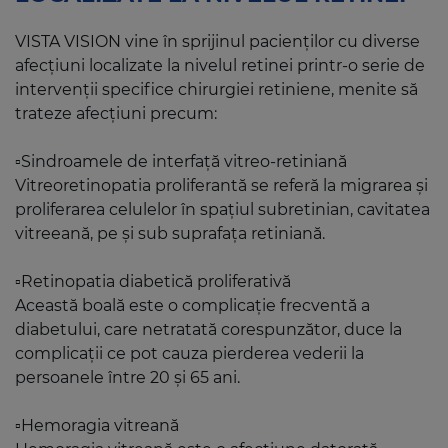
VISTA VISION vine în sprijinul pacienților cu diverse
afecțiuni localizate la nivelul retinei printr-o serie de
intervenții specifice chirurgiei retiniene, menite să
trateze afecțiuni precum:
▫️Sindroamele de interfață vitreo-retiniană
Vitreoretinopatia proliferantă se referă la migrarea şi
proliferarea celulelor în spațiul subretinian, cavitatea
vitreeană, pe și sub suprafața retiniană.
▫️Retinopatia diabetică proliferativă
Această boală este o complicație frecventă a
diabetului, care netratată corespunzător, duce la
complicații ce pot cauza pierderea vederii la
persoanele între 20 și 65 ani.
▫️Hemoragia vitreană