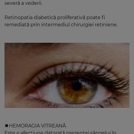
severă a vederii.
Retinopatia diabetică proliferativă poate fi
remediată prin intermediul chirurgiei retiniene.
⏺️HEMORAGIA VITREANĂ
Este o afecțiune datorată prezenței sângelui în