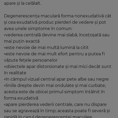
apare și la celălalt.
Degenerescenţa maculară forma nonexudativă cât
și cea exudativă produc pierderi de vedere și pot
avea unele simptome în comun:
▫️vederea centrală devine mai slabă, înceţoşată sau
mai puţin exactă
▫️este nevoie de mai multă lumină la citit
▫️este nevoie de mai mult efort pentru a putea fi
văzute feţele persoanelor
▫️obiectele apar distorsionate şi mai mici decât sunt
în realitate
▫️în câmpul vizual central apar pete albe sau negre
▫️liniile drepte devin mai ondulate şi mai curbate;
acesta este de obicei primul simptom întâlnit în
forma exudativă
▫️apare pierderea vederii centrale, care nu dispare
sau se agravează în timp; aceasta poate fi severă și
rapidă în cazul degenerescenței maculare