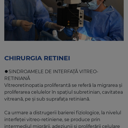
CHIRURGIA RETINEI
⏺️SINDROAMELE DE INTERFAȚĂ VITREO-
RETINIANĂ
Vitreoretinopatia proliferantă se referă la migrarea și
proliferarea celulelor în spațiul subretinian, cavitatea
vitreană, pe și sub suprafața retiniană.
Ca urmare a distrugerii barierei fiziologice, la nivelul
interfeței vitreo-retiniene, se produce prin
intermediul migrării, adeziunii și proliferării celulare