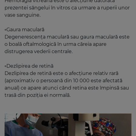
Hemoragia vitreană este o afecțiune datorată
prezentei sângelui în vitros ca urmare a ruperii unor
vase sanguine.
▫️Gaura maculară
Degenerescența maculară sau gaura maculară este
o boală oftalmologică în urma căreia apare
distrugerea vederii centrale.
▫️Dezlipirea de retină
Dezlipirea de retină este o afecțiune relativ rară
(aproximativ o persoană din 10 000 este afectată
anual) ce apare atunci când retina este împinsă sau
trasă din poziția ei normală.