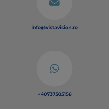
info@vistavision.ro
+40737505156