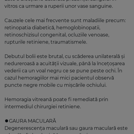
vitros ca urmare a ruperii unor vase sanguine.
Cauzele cele mai frecvente sunt maladiile precum:
retinopatia diabetică, hemoglobinopatii,
retinoschizisul congenital, ocluziile venoase,
rupturile retiniene, traumatismele.
Debutul bolii este brutal, cu scăderea unilaterală și
nedureroasă a acuității vizuale, până la încețoșarea
vederii ca un voal negru ce se pune peste ochi. În
cazul hemoragiilor mai mici pacientul observă
puncte negre mobile cu mișcările ochiului.
Hemoragia vitreană poate fi remediată prin
intermediul chirurgiei retiniene.
⏺️GAURA MACULARĂ
Degenerescența maculară sau gaura maculară este