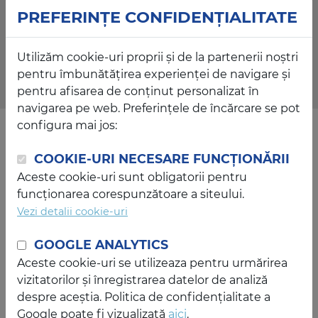
PREFERINȚE CONFIDENȚIALITATE
Utilizăm cookie-uri proprii și de la partenerii noștri
pentru îmbunătățirea experienței de navigare și
pentru afisarea de conținut personalizat în
navigarea pe web. Preferințele de încărcare se pot
configura mai jos:
CHIRURGIA RETINEI. DEZLIPIREA
COOKIE-URI NECESARE FUNCȚIONĂRII
DE RETINĂ
Aceste cookie-uri sunt obligatorii pentru
funcționarea corespunzătoare a siteului.
⏺️DEZLIPIREA DE RETINĂ - este o afecțiune relativ
Vezi detalii cookie-uri
rară (aproximativ o persoană din 10 000 este
afectată anual) ce apare atunci când retina este
GOOGLE ANALYTICS
împinsă sau trasă din poziția ei normală. Acea parte
Aceste cookie-uri se utilizeaza pentru urmărirea
a retinei care este dezlipită nu funcționează normal,
vizitatorilor și înregistrarea datelor de analiză
astfel încât vederea devine neclară și încețoșată.
despre aceștia. Politica de confidențialitate a
Google poate fi vizualizată
aici
.