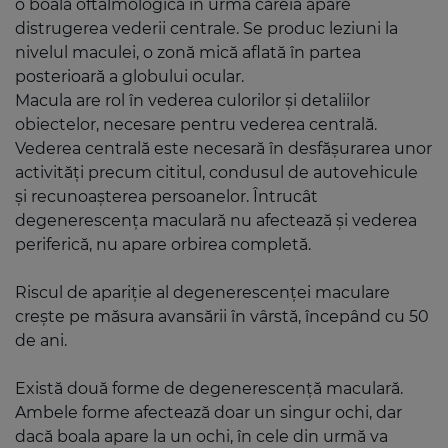
o boală oftalmologică în urma căreia apare
distrugerea vederii centrale. Se produc leziuni la
nivelul maculei, o zonă mică aflată în partea
posterioară a globului ocular.
Macula are rol în vederea culorilor și detaliilor
obiectelor, necesare pentru vederea centrală.
Vederea centrală este necesară în desfășurarea unor
activități precum cititul, condusul de autovehicule
și recunoașterea persoanelor. Întrucât
degenerescența maculară nu afectează și vederea
periferică, nu apare orbirea completă.
Riscul de apariție al degenerescenței maculare
crește pe măsura avansării în vârstă, începând cu 50
de ani.
Există două forme de degenerescență maculară.
Ambele forme afectează doar un singur ochi, dar
dacă boala apare la un ochi, în cele din urmă va