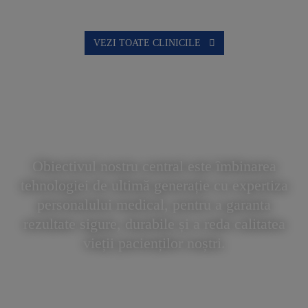
VEZI TOATE CLINICILE
Obiectivul nostru central este îmbinarea
tehnologiei de ultimă generație cu expertiza
personalului medical, pentru a garanta
rezultate sigure, durabile și a reda calitatea
vieții pacienților noștri.