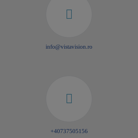
info@vistavision.ro
+40737505156