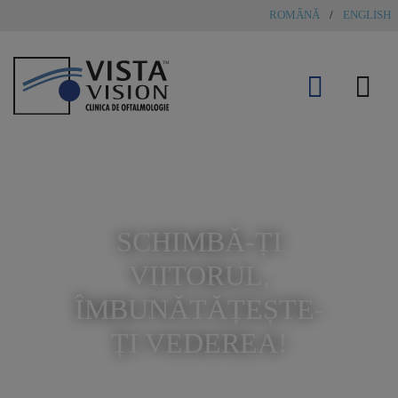
ROMÂNĂ
/
ENGLISH
SCHIMBĂ-ȚI
VIITORUL,
ÎMBUNĂTĂȚEȘTE-
ȚI VEDEREA!