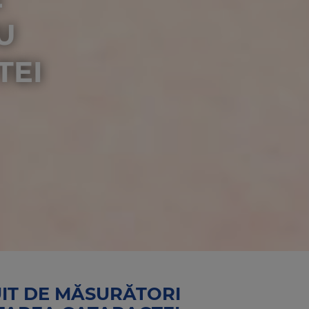
U
TEI
IT DE MĂSURĂTORI