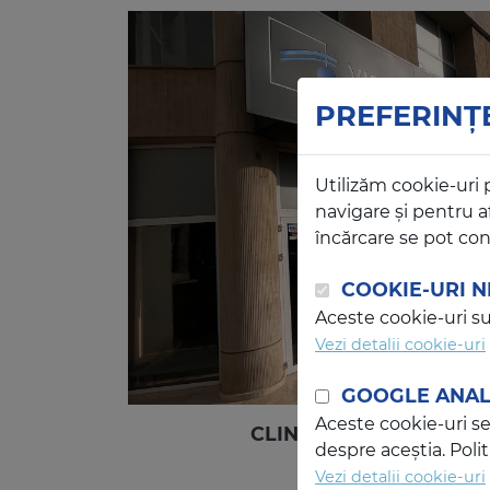
PREFERINȚ
Utilizăm cookie-uri 
navigare și pentru a
încărcare se pot con
COOKIE-URI N
Aceste cookie-uri su
Vezi detalii cookie-uri
GOOGLE ANAL
Aceste cookie-uri se 
CLINICA VISTA VISION
despre aceștia. Poli
Vezi detalii cookie-uri