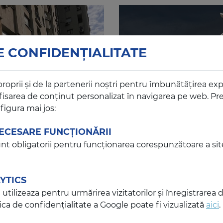
E CONFIDENȚIALITATE
proprii și de la partenerii noștri pentru îmbunătățirea ex
fisarea de conținut personalizat în navigarea pe web. Pre
figura mai jos:
ECESARE FUNCȚIONĂRII
nt obligatorii pentru funcționarea corespunzătoare a sit
YTICS
utilizeaza pentru urmărirea vizitatorilor și înregistrarea 
 BUCUREŞTI
CLINICA V
tica de confidențialitate a Google poate fi vizualizată
aici
.