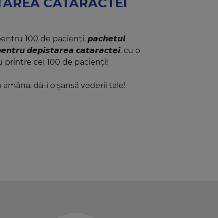
TAREA CATARACTEI
tru 100 de pacienți, 𝙥𝙖𝙘𝙝𝙚𝙩𝙪𝙡
𝙧𝙪 𝙙𝙚𝙥𝙞𝙨𝙩𝙖𝙧𝙚𝙖 𝙘𝙖𝙩𝙖𝙧𝙖𝙘𝙩𝙚𝙞, cu o
u printre cei 100 de pacienți!
!
 amâna, dă-i o șansă vederii tale!