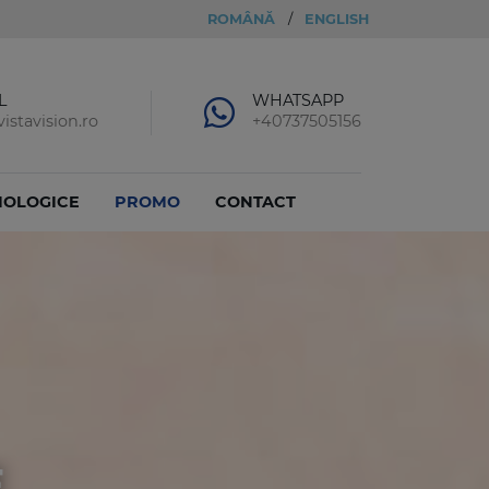
ROMÂNĂ
/
ENGLISH
L
WHATSAPP
istavision.ro
+40737505156
MOLOGICE
PROMO
CONTACT
E