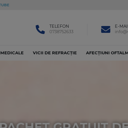
TUBE
TELEFON
E-MAI
0738752633
info@v
I MEDICALE
VICII DE REFRACȚIE
AFECȚIUNI OFTAL
PACHET GRATUIT D