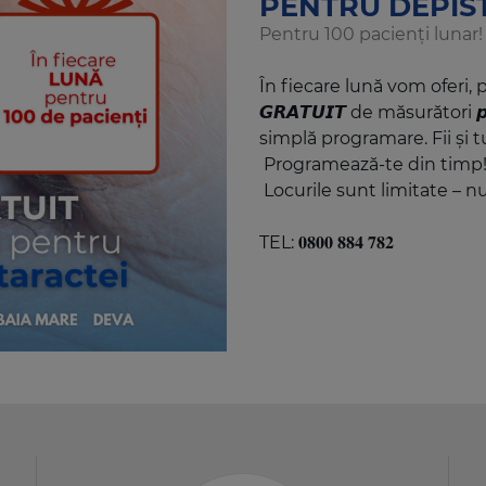
PENTRU DEPIS
Pentru 100 pacienți lunar!
În fiecare lună vom oferi, pen
𝙂𝙍𝘼𝙏𝙐𝙄𝙏 de măsurători 𝙥𝙚𝙣𝙩
simplă programare. Fii și t
Programează-te din timp
Locurile sunt limitate – nu
TEL: 𝟎𝟖𝟎𝟎 𝟖𝟖𝟒 𝟕𝟖𝟐