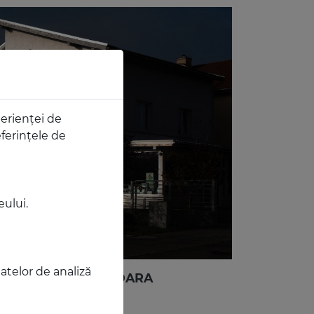
perienței de
ferințele de
eului.
datelor de analiză
ISTA VISION TIMIŞOARA