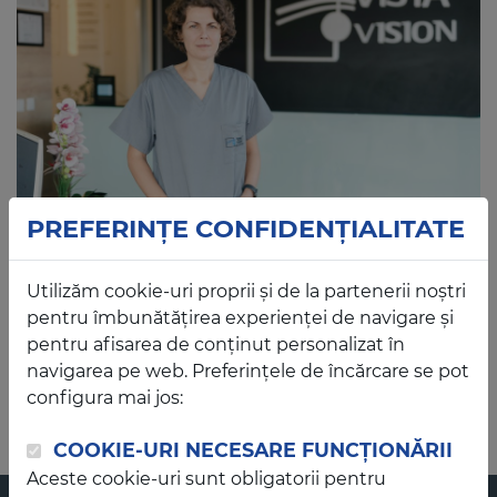
PREFERINȚE CONFIDENȚIALITATE
Utilizăm cookie-uri proprii și de la partenerii noștri
CĂRĂBAȘ COSMINA
pentru îmbunătățirea experienței de navigare și
Medic primar oftalmolog
pentru afisarea de conținut personalizat în
navigarea pe web. Preferințele de încărcare se pot
Programări la tel.
0800 884 782 sau ( +4 ) 0737 505
configura mai jos:
159
COOKIE-URI NECESARE FUNCȚIONĂRII
Aceste cookie-uri sunt obligatorii pentru